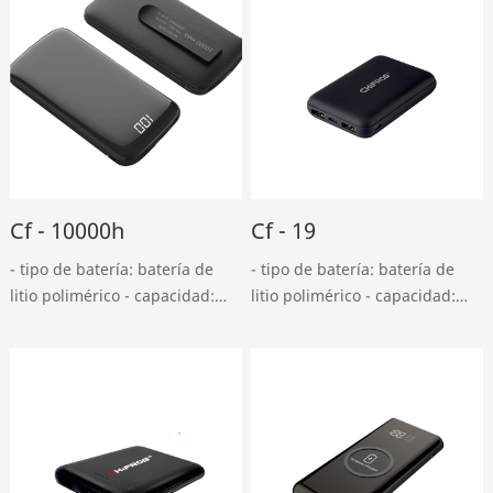
Cf - 10000h
Cf - 19
- tipo de batería: batería de
- tipo de batería: batería de
litio polimérico - capacidad:
litio polimérico - capacidad:
10000mah - entrada USB en
10000mah - entrada USB en
miniatura: DC 5v, entrada 2A -
miniatura: DC 5v, entrada 2A -
tipo - c: DC 5v, salida 2A - usb:
tipo - c: DC 5v, 1.5a - salida
DC 5v, salida 2.4a - tipo - ……
USB doble: dc5v, salida tipo
2a……