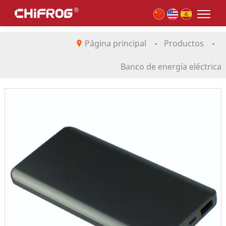
Página principal
-
Productos
-
Banco de energía eléctrica