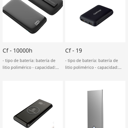
Cf - 10000h
Cf - 19
- tipo de batería: batería de
- tipo de batería: batería de
litio polimérico - capacidad:
litio polimérico - capacidad:
10000mah - entrada USB en
10000mah - entrada USB en
miniatura: DC 5v, entrada 2A -
miniatura: DC 5v, entrada 2A -
tipo - c: DC 5v, salida 2A - usb:
tipo - c: DC 5v, 1.5a - salida
DC 5v, salida 2.4a - tipo - ……
USB doble: dc5v, salida tipo
2a……