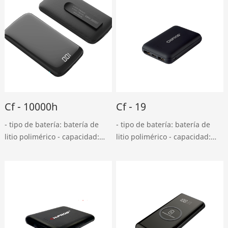
Cf - 10000h
Cf - 19
- tipo de batería: batería de
- tipo de batería: batería de
litio polimérico - capacidad:
litio polimérico - capacidad:
10000mah - entrada USB en
10000mah - entrada USB en
miniatura: DC 5v, entrada 2A -
miniatura: DC 5v, entrada 2A -
tipo - c: DC 5v, salida 2A - usb:
tipo - c: DC 5v, 1.5a - salida
DC 5v, salida 2.4a - tipo - ……
USB doble: dc5v, salida tipo
2a……