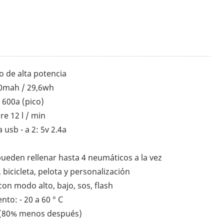
io de alta potencia
00mah / 29,6wh
- 600a (pico)
re 12 l / min
a usb - a 2: 5v 2.4a
ueden rellenar hasta 4 neumáticos a la vez
bicicleta, pelota y personalización
con modo alto, bajo, sos, flash
to: - 20 a 60 ° C
0 (80% menos después)