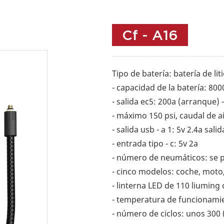
Cf - A16
Tipo de batería: batería de lit
- capacidad de la batería: 80
- salida ec5: 200a (arranque) 
- máximo 150 psi, caudal de ai
- salida usb - a 1: 5v 2.4a salid
- entrada tipo - c: 5v 2a
- número de neumáticos: se p
- cinco modelos: coche, moto, 
- linterna LED de 110 liuming 
- temperatura de funcionamien
- número de ciclos: unos 30