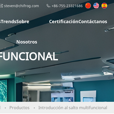
steven@chifrog.com
+86-755-23321686
s
Trends
Sobre
Certificación
Contáctanos
Nosotros
IFUNCIONAL
l
-
Productos
-
Introducción al salto multifuncional