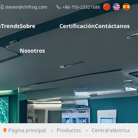
steven@chifrog.com
+86-755-23321686
s
Trends
Sobre
Certificación
Contáctanos
Nosotros
Página principal
-
Productos
-
Central eléctrica