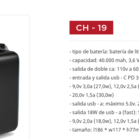
CH - 19
- tipo de batería: batería de li
- capacidad: 40.000 mah, 3,6 
- salida de doble ca: 110v a 
- entrada y salida usb - C PD 
- 9,0v 3,0a (27,0w), 12,0v 2,5a
- 20,0v 1,5a (30,0w)
- salida usb - a: máximo 5.0v. 
- salida 18W de usb - a (fast): 
- 9,0v 2,0a (18,0w), 12,0v 1,5a
- tamaño: l186 * w117 * h77m