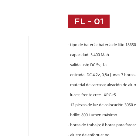
FL - 01
- tipo de batería: batería de litio 18650
- capacidad: 5.400 Mah
- salida usb: DC 5v, 1a
- entrada: DC 4,2v, 0,8a (unas 7 hora
- material de carcasa: aleación de alum
- luces: frente cree - XPG r5
- 12 piezas de luz de colocación 3050 e
- brillo: 800 Lumen máximo
- horas de trabajo: 8 horas para faros
- ajuste de enfoque: no