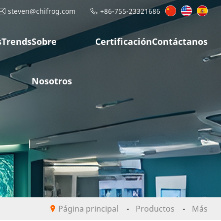
steven@chifrog.com
+86-755-23321686
s
Trends
Sobre
Certificación
Contáctanos
Nosotros
Página principal
-
Productos
-
Más