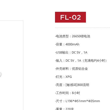
FL-02
-电池类型：26650锂电池
-容量：4000mAh
-USB输出：DC 5V，1A
-输入：DC 5V，1A（充满电约4小时）
-外壳材料：优质铝合金
-灯光：XPG
-亮度：[敏感词]800流明
-工作时间：8小时
-尺寸：L196*Φ51mm*Φ35mm
-重量：220克